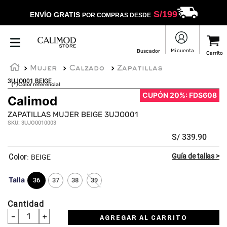
S/
199
ENVÍO GRATIS
POR COMPRAS DESDE
Mujer
Calzado
Zapatillas
3UJO001 BEIGE
(*)Color referencial
CUPÓN 20%: FDS608
Calimod
ZAPATILLAS MUJER BEIGE 3UJO001
SKU
:
3UJO0010003
S/
339
.
90
:
BEIGE
Talla
36
37
38
39
Cantidad
－
＋
AGREGAR AL CARRITO