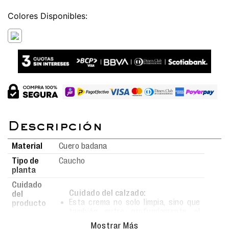
Colores
Material
Cuero badana
Tipo de
Caucho
planta
Cuidado
Cuidado del calzado:
del
Esta crema no solo limpia, sino que
producto
también nutre profundamente el
material.
Mostrar Más