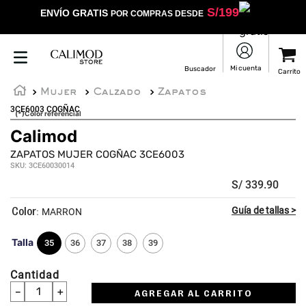
S/
199
ENVÍO GRATIS
POR COMPRAS DESDE
Mujer
Calzado
Zapatos
3CE6003 COGÑAC
(*)Color referencial
Calimod
ZAPATOS MUJER COGÑAC 3CE6003
SKU
:
3CE60030014
S/
339
.
90
:
MARRON
Talla
35
36
37
38
39
Cantidad
－
＋
AGREGAR AL CARRITO