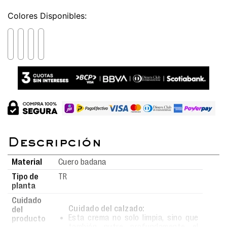
Colores
Material
Cuero badana
Tipo de
TR
planta
Cuidado
Cuidado del calzado:
del
Esta crema no solo limpia, sino que
producto
también nutre profundamente el