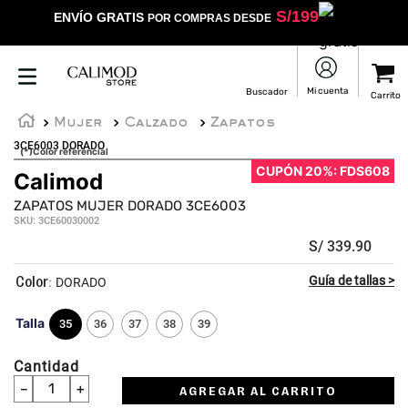
S/
199
ENVÍO GRATIS
POR COMPRAS DESDE
Mujer
Calzado
Zapatos
3CE6003 DORADO
(*)Color referencial
CUPÓN 20%: FDS608
Calimod
ZAPATOS MUJER DORADO 3CE6003
SKU
:
3CE60030002
S/
339
.
90
:
DORADO
Talla
35
36
37
38
39
Cantidad
－
＋
AGREGAR AL CARRITO