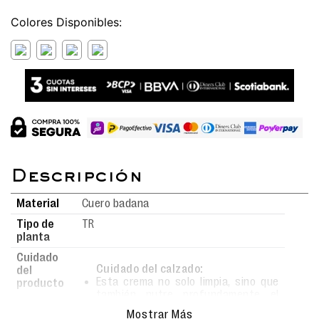
Colores
Material
Cuero badana
Tipo de
TR
planta
Cuidado
Cuidado del calzado:
del
Esta crema no solo limpia, sino que
producto
también nutre profundamente el
material.
Mostrar Más