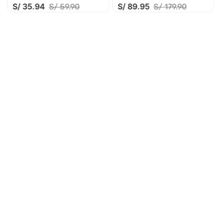
S/
35
.
94
S/
89
.
95
S/
59
.
90
S/
179
.
90