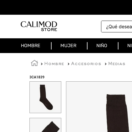
¿Qué deseas 
HOMBRE
MUJER
NIÑO
N
Hombre
Accesorios
Medias
3CA1839