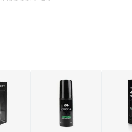
godón para brindan una
mite la circulación del
s olores.
lástico.