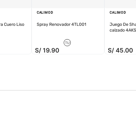
CALIMOD
CALIMOD
ra Cuero Liso
Spray Renovador 4TL001
Juego De Sh
calzado 4AK
TU
S/
19
.
90
S/
45
.
00