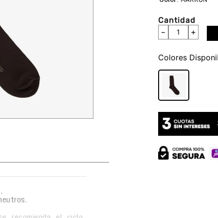
Cantidad
－
＋
Colores
.
neutros.
se recomienda el ciclo