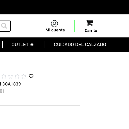
Mi cuenta
OUTLET 🔥
CUIDADO DEL CALZADO
☆
☆
☆
☆
☆
N 3CA1839
01