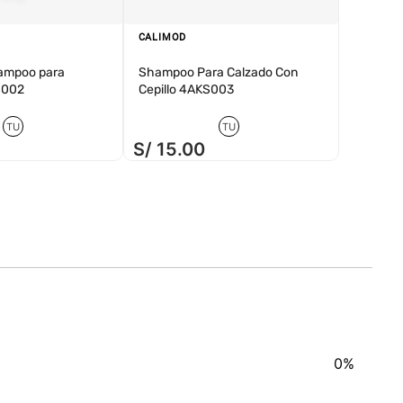
CALIMOD
ampoo para
Shampoo Para Calzado Con
S002
Cepillo 4AKS003
TU
TU
S/
15
.
00
0%