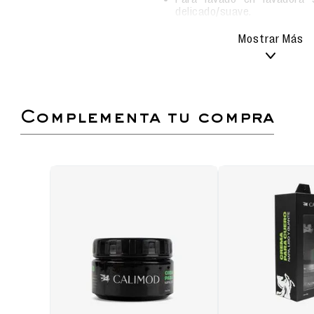
delicado/suave.
Mostrar Más
Medias de alta calidad confeccionado con al
sensación suave y cómoda.
Transpirable y absorbente de la humedad, per
aire y la evaporación del sudor, evitando malo
Modelo largo, media pantorrilla.
complementa tu compra
Composición: 85% algodón - 10% nylon - 5% e