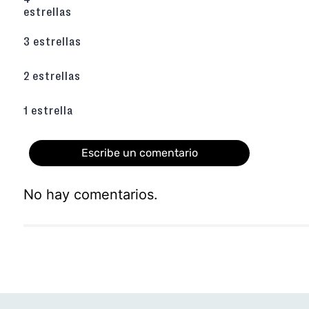
estrellas
3 estrellas
2 estrellas
1 estrella
Escribe un comentario
No hay comentarios.
Agregar comentario
Título
Califica el producto de 1 a 5 estrellas