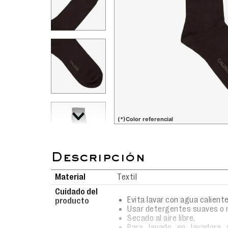
(*)Color referencial
Material
Textil
Cuidado del
Evita lavar con agua caliente
producto
Usar detergentes suaves o 
Secado al aire libre.
Para lavado en lavadora 