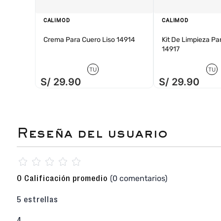
CALIMOD
CALIMOD
Crema Para Cuero Liso 14914
Kit De Limpieza Pa
14917
TU
TU
S/
29
.
90
S/
29
.
90
☆
☆
☆
☆
☆
(0 comentarios)
0 Calificación promedio
5 estrellas
4