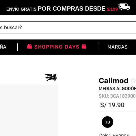
POR COMPRAS DESDE
ENVÍO GRATIS
S/
199
buscar?
IÑA
🛍️ SHOPPING DAYS 🛍️
MARCAS
Calimod
MEDIAS ALGODÓ
SKU
:
3CA183900
S/
19
.
90
TU
:
MARRON