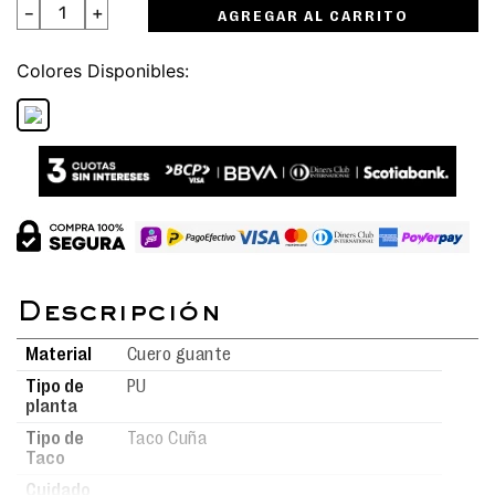
－
＋
AGREGAR AL CARRITO
Colores
Material
Cuero guante
Tipo de
PU
planta
Tipo de
Taco Cuña
Taco
Cuidado