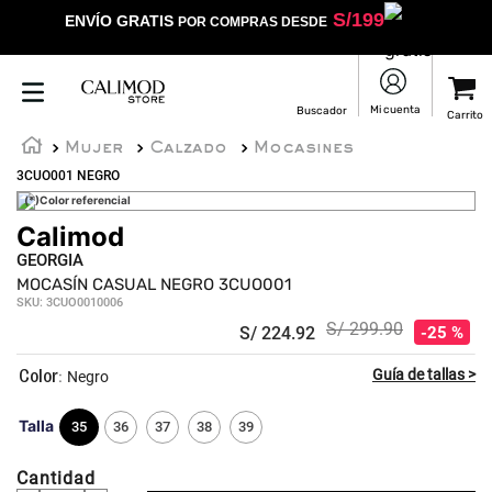
S/
199
ENVÍO GRATIS
POR COMPRAS DESDE
Mujer
Calzado
Mocasines
3CUO001 NEGRO
(*)Color referencial
Calimod
GEORGIA
MOCASÍN CASUAL NEGRO 3CUO001
SKU
:
3CUO0010006
S/
299
.
90
S/
224
.
92
25 %
:
Negro
Talla
35
36
37
38
39
Cantidad