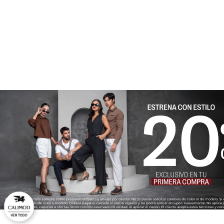
★
★
★
★
★
Tu nombre
Dirección de email
Escribe un comentario