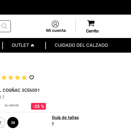
Mi cuenta
OUTLET 🔥
CUIDADO DEL CALZADO
★
★
★
★
★
L COGÑAC 3CE6001
17
S/
339
.
90
25 %
7
38