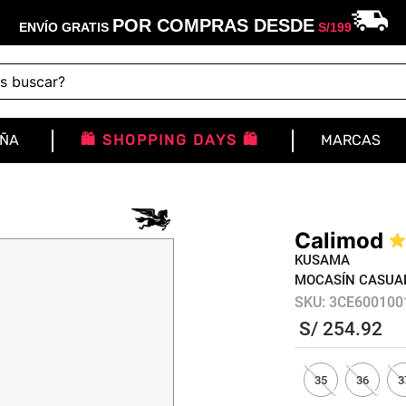
POR COMPRAS DESDE
ENVÍO GRATIS
S/
199
buscar?
IÑA
🛍️ SHOPPING DAYS 🛍️
MARCAS
Calimod
KUSAMA
MOCASÍN CASUA
SKU
:
3CE600100
S/
254
.
92
35
36
3