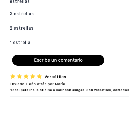
estrellas
3 estrellas
2 estrellas
1 estrella
Escribe un comentario
★
★
★
★
★
Versátiles
Enviado
1 año atrás
por
María
Agregar comentario
"Ideal para ir a la oficina o salir con amigas. Son versátiles, cómodo
Título
Califica el producto de 1 a 5 estrellas