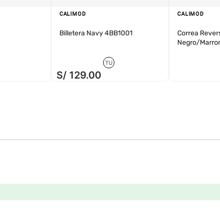
CALIMOD
CALIMOD
Billetera Navy 4BB1001
Correa Revers
Negro/Marro
TU
S/
129
.
00