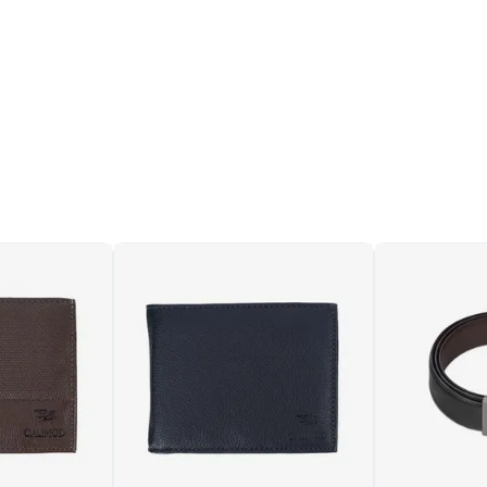
uestra crema nutritiva
eñada para cuero liso y
o, humectado y ayuda a
tiempo.
ara prolongar la vida útil
calzados favoritos y
y liviano, combinables
 y resistencia, con
ión metálica y textura