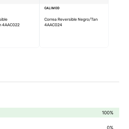
CALIMOD
ible
Correa Reversible Negro/Tan
n 4AAC022
4AAC024
100%
0%