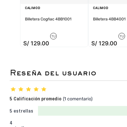
CALIMOD
CALIMOD
Billetera Cogñac 4BB1001
Billetera 4BB4001
TU
TU
S/
129
.
00
S/
129
.
00
★
★
★
★
★
(1 comentario)
5 Calificación promedio
5 estrellas
4