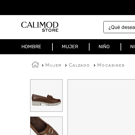
¿Qué deseas 
HOMBRE
MUJER
NIÑO
N
Mujer
Calzado
Mocasines