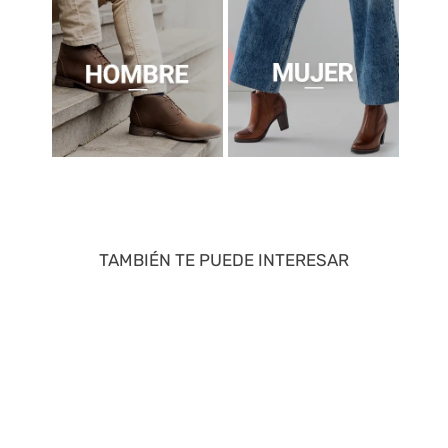
TAMBIÉN TE PUEDE INTERESAR
40 %
50 %
Sandalia De Mujer Negro
Zapatillas Casual Marron
2GZB35
2FY025
S/
35
.
94
S/
89
.
95
S/
59
.
90
S/
179
.
90