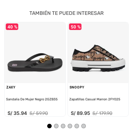
TAMBIÉN TE PUEDE INTERESAR
40 %
50 %
ZAXY
SNOOPY
Sandalia De Mujer Negro 2GZB35
Zapatillas Casual Marron 2FY025
S/
35
.
94
S/
89
.
95
S/
59
.
90
S/
179
.
90