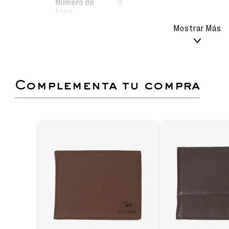
Número de
3
taco
Cuidado del
Mostrar Más
Protege tus zapatos con n
producto
Calimod, especialmente dis
napas (guante).
Mantiene el calzado limpi
conservar su color por más 
Fácil de aplicar y perfecta p
complementa tu compra
de tus zapatos.
Ideal para cuidar tus 
mantenerlos como nuevos.
Lineas
Alice
Mocasín casual
para mujer en color
negro
, 
y modernos.
Forro y exterior en
cuero badana
, fáciles de
Plataforma de 3 cm
en EVA ultraligera, brind
Plantilla memory foam
para máxima amortig
día.
Suela antideslizante
y resistente al desgas
Hecho en
Perú
con
procesos certificados d
Perfecto para
pantalones de vestir, jean