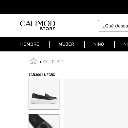
¿Qué deseas 
HOMBRE
MUJER
NIÑO
N
OUTLET
1CB3001 NEGRO