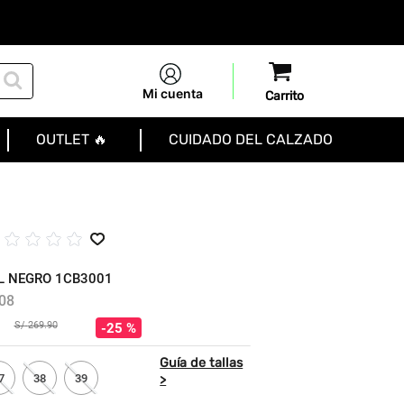
Mi cuenta
OUTLET 🔥
CUIDADO DEL CALZADO
☆
☆
☆
☆
☆
L NEGRO 1CB3001
08
S/
269
.
90
25 %
7
38
39