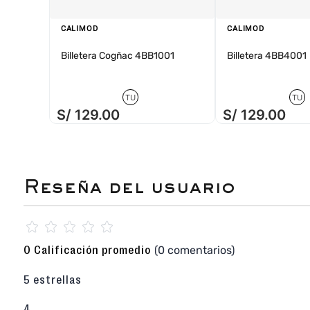
monocromáticos
.
¿Por qué elegir el mocasín negro?
Es un
bá
CALIMOD
CALIMOD
que se adapta a cualquier ocasión.
Billetera Cogñac 4BB1001
Billetera 4BB4001
El
mocasín negro
es un clásico infaltable, dis
con seguridad y estilo en la oficina, en s
reuniones importantes. Con la comodidad
plataforma EVA
y la suavidad de la
plantilla 
TU
TU
calzado urbano confiable que responde a t
S/
129
.
00
S/
129
.
00
Calimod
, llevas la tranquilidad de una ma
comprometida con tu bienestar en cada paso.
Descubre toda la colección de mocasines casua
☆
☆
☆
☆
☆
(0 comentarios)
0 Calificación promedio
5 estrellas
4