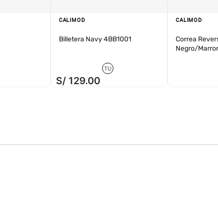
sico versátil
y cómodo
CALIMOD
CALIMOD
Billetera Navy 4BB1001
Correa Revers
eñado para acompañarte
Negro/Marro
alidas nocturnas o en
 y resistencia de la
memory foam
, tienes un
TU
u ritmo de vida. Con
S/
129
.
00
rca peruana experta y
les aquí