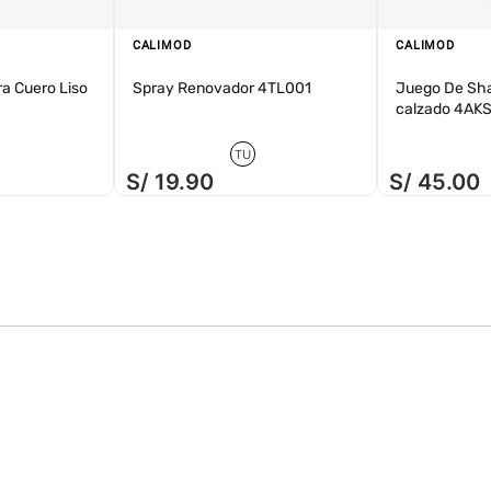
k aquí
CALIMOD
CALIMOD
ra Cuero Liso
Spray Renovador 4TL001
Juego De Sh
calzado 4AK
TU
S/
19
.
90
S/
45
.
00