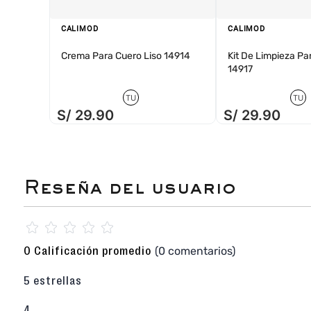
monochrome de alto impacto.
Descubre más mocasines de mujer haciendo clic
CALIMOD
CALIMOD
Crema Para Cuero Liso 14914
Kit De Limpieza Pa
14917
TU
TU
S/
29
.
90
S/
29
.
90
☆
☆
☆
☆
☆
(0 comentarios)
0 Calificación promedio
5 estrellas
4