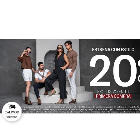
★
★
★
★
★
Tu nombre
Dirección de email
Escribe un comentario