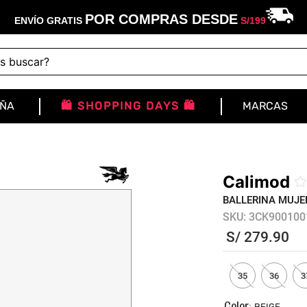
POR COMPRAS DESDE
ENVÍO GRATIS
S/
199
buscar?
IÑA
🛍️ SHOPPING DAYS 🛍️
MARCAS
Calimod
BALLERINA MUJE
SKU
:
3CK900100
S/
279
.
90
35
36
3
:
BEIGE