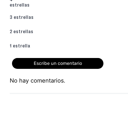
estrellas
3 estrellas
2 estrellas
1 estrella
Escribe un comentario
No hay comentarios.
Agregar comentario
Título
Califica el producto de 1 a 5 estrellas