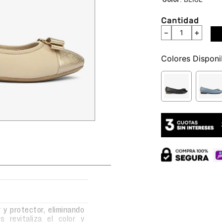
Cantidad
－
＋
Colores
 y protector, eliminando
 revitaliza el color y