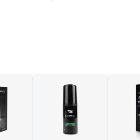
 pieza perfecta para
iedad y distinción. Su
enta con una punta de
ando un diseño único.
ra brillar en reuniones
itono que integra una
rantiza un acabado de
sistente.
a
grabada, realzando la
duradera y una pisada
 dorados, aportando
porada.
no marfil y la puntera
ño exclusiva y moderna.
ks en tonos neutros,
ncos para un estilo