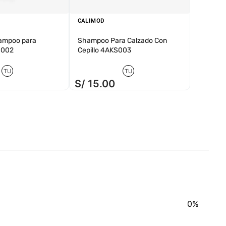
CALIMOD
ampoo para
Shampoo Para Calzado Con
S002
Cepillo 4AKS003
TU
TU
S/
15
.
00
0%