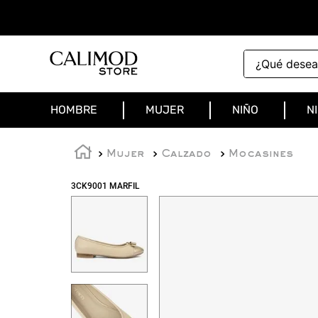
¿Qué deseas 
HOMBRE
MUJER
NIÑO
N
Mujer
Calzado
Mocasines
3CK9001 MARFIL