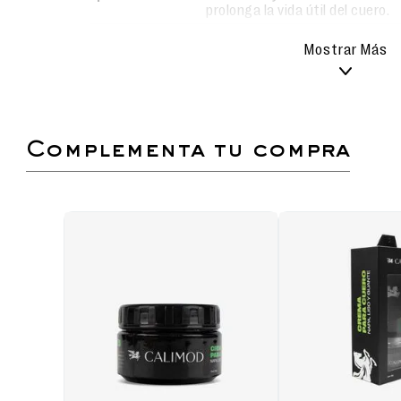
prolonga la vida útil del cuero.
Mostrar Más
Este mocasín de dama en tono MARFIL es la
iluminar cualquier outfit con un toque de sobr
capellada en MINIFLOTER ESPECIAL se complem
acabado metalizado y un lazo elegante, cre
Ofrece un calce cómodo y transpirable, ideal pa
de día o almuerzos especiales.
complementa tu compra
Mocasín de Dama Tipo Loafer
con diseño b
puntera metalizada con textura de escamas.
Capellada:
MINIFLOTER ESPECIAL
, que ga
alta calidad y una estructura flexible pero re
Adorno: Lazo metalizado con
Hebilla Dorad
estética femenina del calzado.
Planta:
TR
, que asegura una construcción 
firme en diversas superficies.
Color Destacado:
MARFIL
con detalles
luminosidad y elegancia a tu calzado de tem
Detalle de Diseño:
El contraste entre el to
metalizada lo convierte en una pieza de dise
¿Con qué combinarlos?
Ideales para loo
vestidos camiseros o pantalones bla