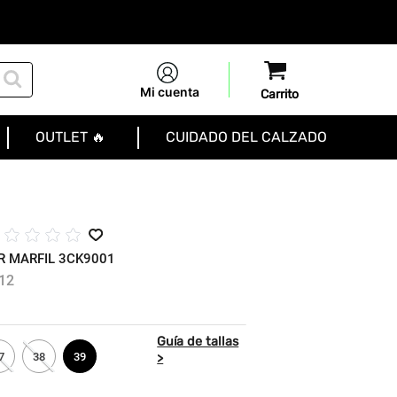
Mi cuenta
OUTLET 🔥
CUIDADO DEL CALZADO
☆
☆
☆
☆
☆
R MARFIL 3CK9001
12
7
38
39