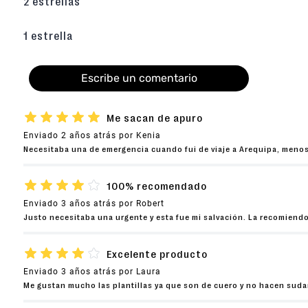
2 estrellas
1 estrella
Escribe un comentario
★
★
★
★
★
Me sacan de apuro
Enviado
2 años atrás
por
Kenia
Agregar comentario
Necesitaba una de emergencia cuando fui de viaje a Arequipa, menos
Título
★
★
★
★
☆
100% recomendado
Enviado
3 años atrás
por
Robert
Justo necesitaba una urgente y esta fue mi salvación. La recomiend
Califica el producto de 1 a 5 estrellas
★
★
★
★
★
★
★
★
★
☆
Excelente producto
Tu nombre
Enviado
3 años atrás
por
Laura
Me gustan mucho las plantillas ya que son de cuero y no hacen suda