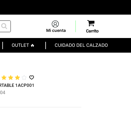
Mi cuenta
OUTLET 🔥
CUIDADO DEL CALZADO
★
★
★
★
☆
RTABLE 1ACP001
04