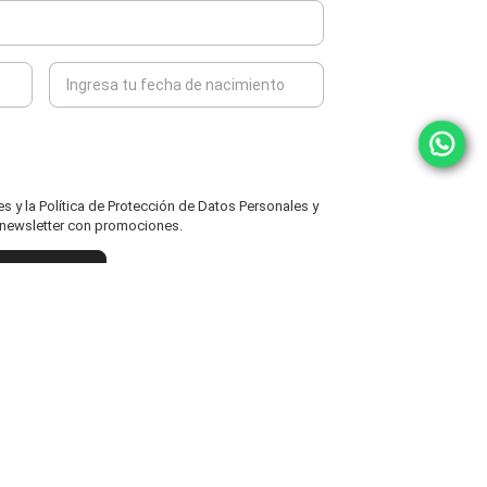
 y la Política de Protección de Datos Personales y
l newsletter con promociones.
ENVIAR
powered by icomm
MARCAS
ATENCIÓN AL CLIENTE
Fisher Price
Cambios y Devoluciones
Grendha
Políticas y Protección