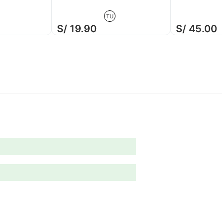
TU
S/
19
.
90
S/
45
.
00