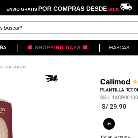
POR COMPRAS DESDE
ENVÍO GRATIS
S/
199
buscar?
IÑA
🛍️ SHOPPING DAYS 🛍️
MARCAS
el calzado
Calimod
PLANTILLA RECO
SKU
:
1ACP00100
S/
29
.
90
39
:
NATURAL