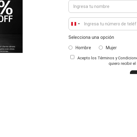
Peru
+51
Selecciona una opción
Hombre
Mujer
Acepto los Términos y Condiciones
quiero recibir e
IMOD
CATEGORÍA
MARCAS
sotros
Hombres
Calimod
endas
Mujeres
Calimod Mujer