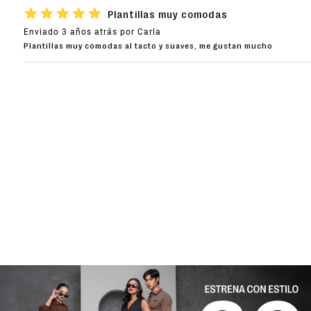
★
★
★
★
★
Plantillas muy comodas
Dirección de email
Enviado
3 años atrás
por
Carla
Plantillas muy cómodas al tacto y suaves, me gustan mucho
Escribe un comentario