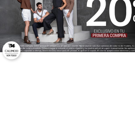
CAL
No
Ti