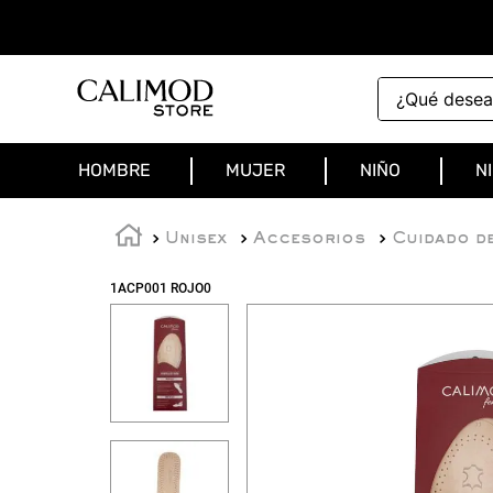
¿Qué deseas 
HOMBRE
MUJER
NIÑO
N
Unisex
Accesorios
Cuidado d
1ACP001 ROJO0