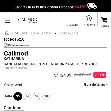
S/
199
ENVÍO GRATIS
POR COMPRAS DESDE
Mujer
Calzado
Sandalias
3CC2001 AZUL
(*)Color referencial
Calimod
KATHARINA
SANDALIA CASUAL CON PLATAFORMA AZUL 3CC2001
SKU
:
3CC20010002
S/
249
.
90
S/
124
.
95
50 %
:
Azul
Talla
35
36
37
38
Cantidad