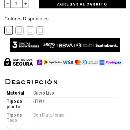
－
＋
AGREGAR AL CARRITO
Colores
Material
Cuero Liso
Tipo de
HTPU
planta
Tipo de
Con Plataforma
Taco
Número
4