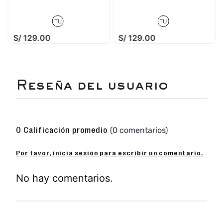
Lineas
Katharina
TU
TU
Sandalia casual de cuero con diseño juvenil y
S/
129
.
00
S/
129
.
00
elegante fácil de combinar con cualquier outfit
Sandalia casual ideal para todos los días de
verano.
Planta ligera y con tecnologia memoryfoam
antideslizante.
Planta alta de 4.5 cm.
☆
☆
☆
☆
☆
(0 comentarios)
0 Calificación promedio
Por favor, inicia sesión para escribir un comentario.
No hay comentarios.