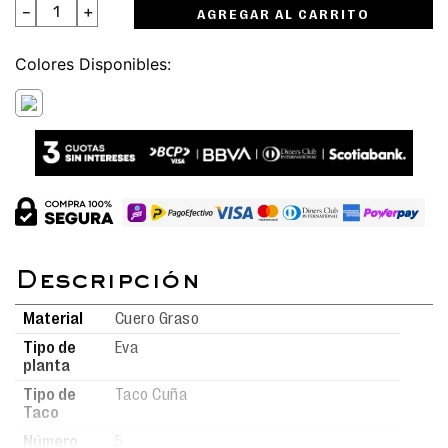
－
＋
AGREGAR AL CARRITO
Colores
Material
Cuero Graso
Tipo de
Eva
planta
Tipo de
Taco Cuña
Taco
Número
5