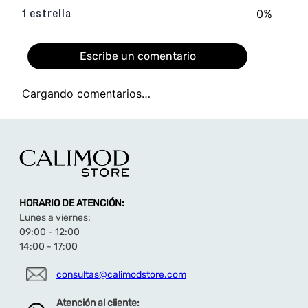
0%
1 estrella
Escribe un comentario
Cargando comentarios…
Agregar comentario
Título
HORARIO DE ATENCIÓN:
Califica el producto de 1 a 5 estrellas
Lunes a viernes:
★
★
★
★
★
09:00 - 12:00
14:00 - 17:00
Tu nombre
consultas@calimodstore.com
Atención al cliente:
Dirección de email