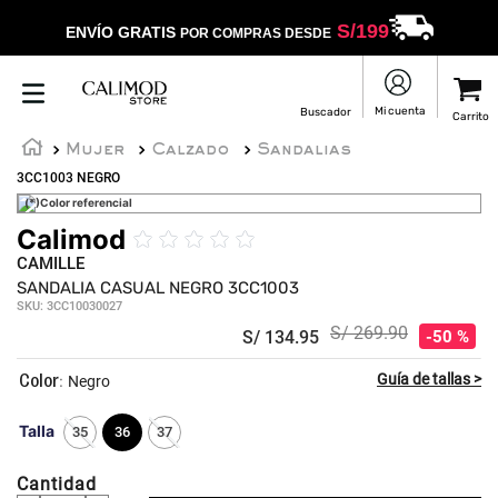
S/
199
ENVÍO GRATIS
POR COMPRAS DESDE
Mujer
Calzado
Sandalias
3CC1003 NEGRO
(*)Color referencial
Calimod
☆
☆
☆
☆
☆
CAMILLE
SANDALIA CASUAL NEGRO 3CC1003
SKU
:
3CC10030027
S/
269
.
90
S/
134
.
95
50 %
:
Negro
Talla
35
36
37
Cantidad