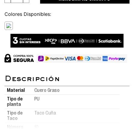
Colores
Material
Cuero Graso
Tipo de
PU
planta
Tipo de
Taco Cuña
Taco
Número
10
de taco