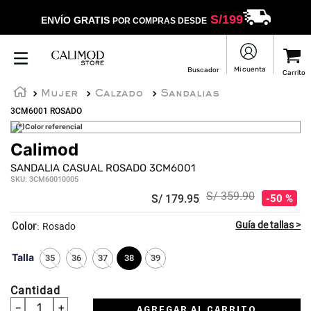
S/
199
ENVÍO GRATIS
POR COMPRAS DESDE
Mujer
Calzado
Sandalias
3CM6001 ROSADO
(*)Color referencial
Calimod
☆
☆
☆
☆
☆
SANDALIA CASUAL ROSADO 3CM6001
SKU
:
3CM60010005
S/
359
.
90
S/
179
.
95
50 %
:
Rosado
Talla
35
36
37
38
39
Cantidad
－
＋
AGREGAR AL CARRITO