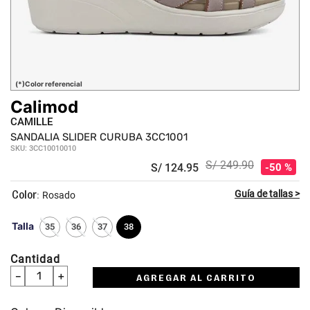
(*)Color referencial
Calimod
CAMILLE
SANDALIA SLIDER CURUBA 3CC1001
SKU
:
3CC10010010
S/
249
.
90
S/
124
.
95
50 %
:
Rosado
Talla
35
36
37
38
Cantidad
－
＋
AGREGAR AL CARRITO