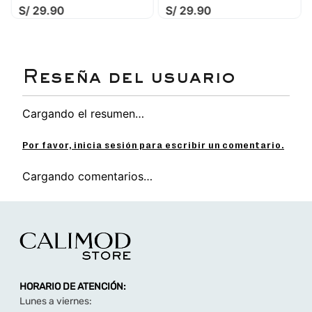
S/
29
.
90
S/
29
.
90
combinar con cualquier outfit
Cuenta con plantilla con tecnologia memory
foam para mayor comodidad en cada paso.
Sandalia casual ideal para todos los días de
verano.
Planta ligera de EVA antideslizante.
Plantilla cómoda y antideslizante con
tencologia memory foam.
Cargando el resumen…
Planta alta de 6 cm.
Por favor, inicia sesión para escribir un comentario.
Cargando comentarios…
HORARIO DE ATENCIÓN:
Lunes a viernes: