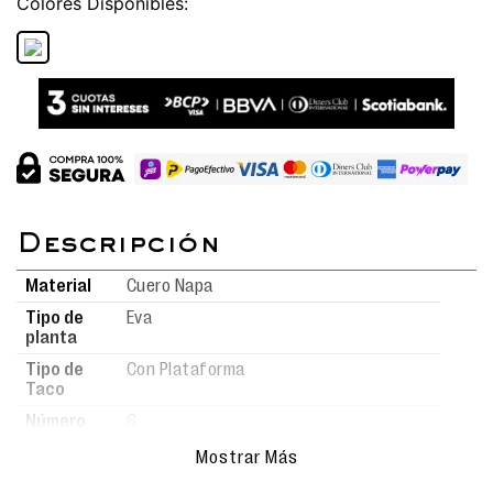
Colores
Material
Cuero Napa
Tipo de
Eva
planta
Tipo de
Con Plataforma
Taco
Número
6
de taco
Mostrar Más
Cuidado
Limpieza fácil: utiliza un paño
del