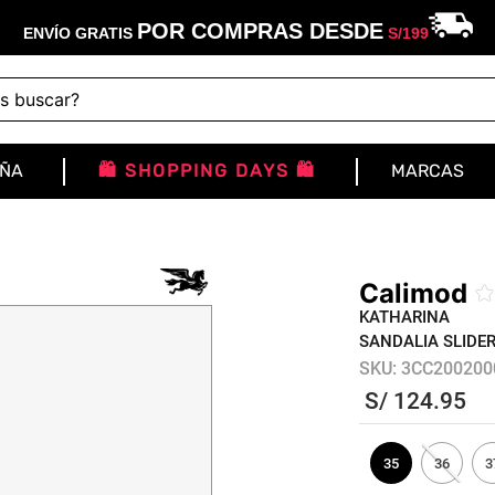
POR COMPRAS DESDE
ENVÍO GRATIS
S/
199
buscar?
IÑA
🛍️ SHOPPING DAYS 🛍️
MARCAS
Calimod
KATHARINA
SANDALIA SLIDE
SKU
:
3CC200200
S/
124
.
95
35
36
3