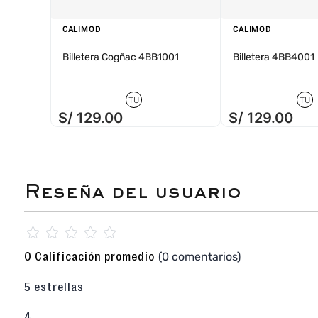
CALIMOD
CALIMOD
Billetera Cogñac 4BB1001
Billetera 4BB4001
TU
TU
S/
129
.
00
S/
129
.
00
☆
☆
☆
☆
☆
(0 comentarios)
0 Calificación promedio
5 estrellas
4