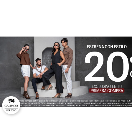
★
★
★
★
★
Tu nombre
Dirección de email
Escribe un comentario