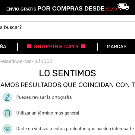
POR COMPRAS DESDE
ENVÍO GRATIS
S/
199
buscar?
IÑA
🛍️ SHOPPING DAYS 🛍️
MARCAS
-elasticos-tan-1ufo002
LO SENTIMOS
AMOS RESULTADOS QUE COINCIDAN CON 
Puedes revisar la ortografía
Utilizar un término más general
Darle un vistazo a estos productos que pueden interesarte