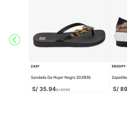
ZAXY
SNOOPY
Sandalia De Mujer Negro 2GZB35
Zapatill
S/
35
.
94
S/
8
S/
59
.
90