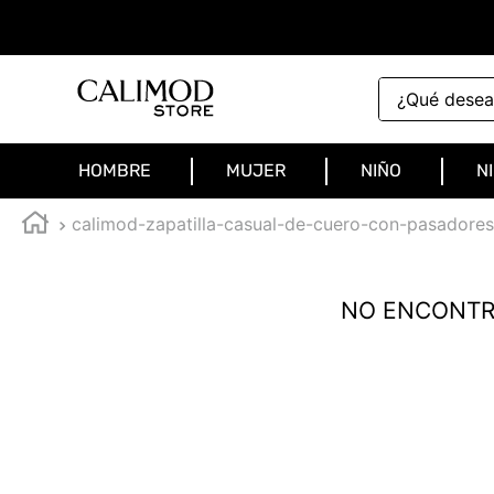
¿Qué deseas 
HOMBRE
MUJER
NIÑO
N
calimod-zapatilla-casual-de-cuero-con-pasadores
NO ENCONTR