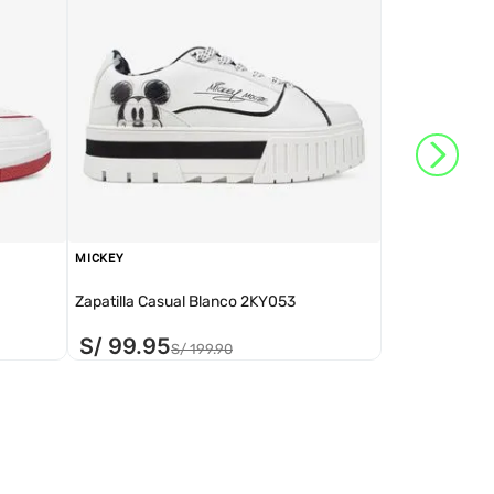
MICKEY
Zapatilla Casual Blanco 2KY053
S/
99
.
95
S/
199
.
90