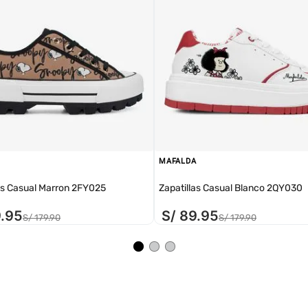
MAFALDA
as Casual Marron 2FY025
Zapatillas Casual Blanco 2QY030
9
.
95
S/
89
.
95
S/
179
.
90
S/
179
.
90