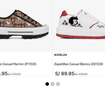
MAFALDA
as Casual Marron 2FY025
Zapatillas Casual Blanco 2QY030
9
.
95
S/
89
.
95
S/
179
.
90
S/
179
.
90