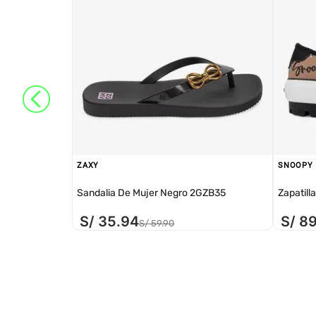
ZAXY
SNOOPY
Sandalia De Mujer Negro 2GZB35
Zapatill
S/
35
.
94
S/
8
S/
59
.
90