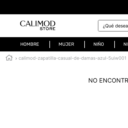
¿Qué deseas 
HOMBRE
MUJER
NIÑO
N
calimod-zapatilla-casual-de-damas-azul-5uiw001
NO ENCONTR