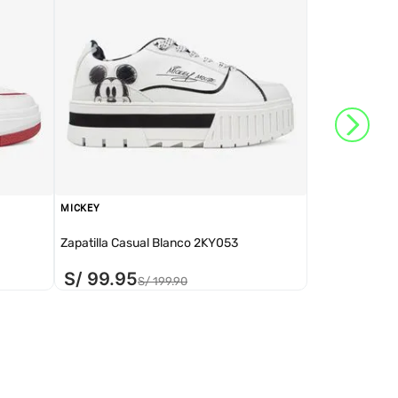
MICKEY
Zapatilla Casual Blanco 2KY053
S/
99
.
95
S/
199
.
90