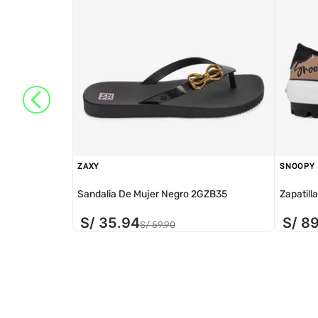
ZAXY
SNOOPY
Sandalia De Mujer Negro 2GZB35
Zapatill
S/
35
.
94
S/
8
S/
59
.
90