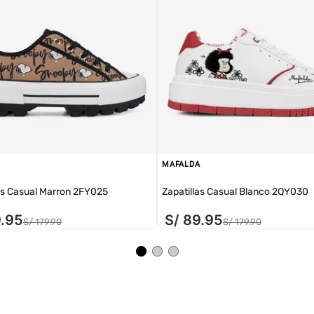
MAFALDA
as Casual Marron 2FY025
Zapatillas Casual Blanco 2QY030
9
.
95
S/
89
.
95
S/
179
.
90
S/
179
.
90