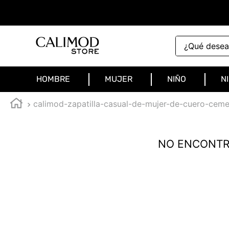
¿Qué deseas 
HOMBRE
MUJER
NIÑO
N
calimod-zapatilla-casual-de-mujer-de-cuero-cem
NO ENCONTR