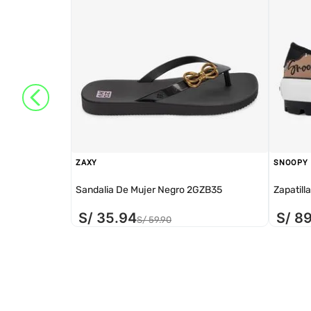
ZAXY
SNOOPY
Sandalia De Mujer Negro 2GZB35
Zapatill
S/
35
.
94
S/
8
S/
59
.
90