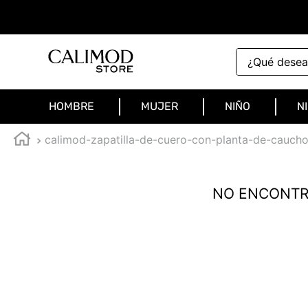
¿Qué deseas 
HOMBRE
MUJER
NIÑO
N
calimod-zapatilla-de-cuero-con-planta-de-cauc
NO ENCONTR