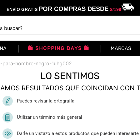
POR COMPRAS DESDE
ENVÍO GRATIS
S/
199
buscar?
IÑA
🛍️ SHOPPING DAYS 🛍️
MARCAS
ho-para-hombre-negro-1uhg002
LO SENTIMOS
AMOS RESULTADOS QUE COINCIDAN CON 
Puedes revisar la ortografía
Utilizar un término más general
Darle un vistazo a estos productos que pueden interesarte