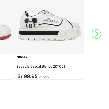
MICKEY
Zapatilla Casual Blanco 2KY053
S/
99
.
95
S/
199
.
90