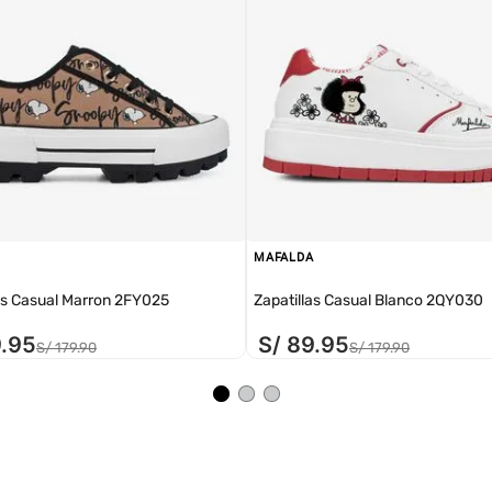
MAFALDA
as Casual Marron 2FY025
Zapatillas Casual Blanco 2QY030
9
.
95
S/
89
.
95
S/
179
.
90
S/
179
.
90