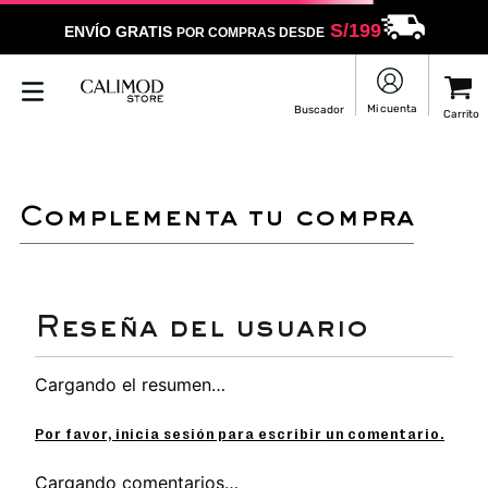
S/
199
ENVÍO GRATIS
POR COMPRAS DESDE
LO SENTIMOS
NO ENCONTRAMOS RESULTADOS QUE COINCIDAN CON
TU BÚSQUEDA
Puedes revisar la ortografía
Utilizar un término más general
Darle un vistazo a estos productos
que pueden interesarte