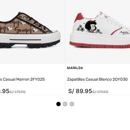
MAFALDA
as Casual Marron 2FY025
Zapatillas Casual Blanco 2QY030
9
.
95
S/
89
.
95
S/
179
.
90
S/
179
.
90