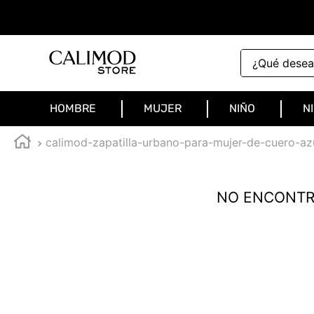
¿Qué deseas 
HOMBRE
MUJER
NIÑO
N
calimod-zapatilla-urbano-para-mujer-de-cuero-a
NO ENCONTR