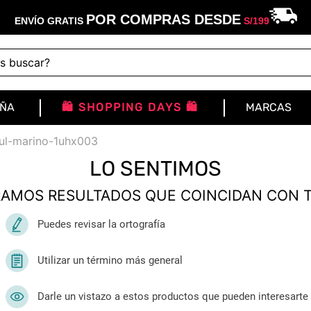
POR COMPRAS DESDE
ENVÍO GRATIS
S/
199
buscar?
IÑA
🛍️ SHOPPING DAYS 🛍️
MARCAS
zul-marino-1uhx003
LO SENTIMOS
AMOS RESULTADOS QUE COINCIDAN CON 
Puedes revisar la ortografía
Utilizar un término más general
Darle un vistazo a estos productos que pueden interesarte