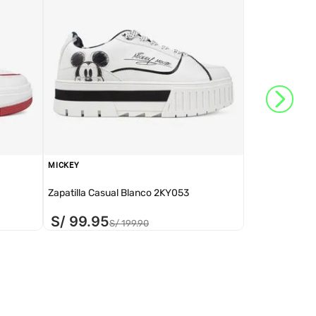
MICKEY
Zapatilla Casual Blanco 2KY053
S/
99
.
95
S/
199
.
90