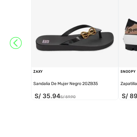
ZAXY
SNOOPY
Sandalia De Mujer Negro 2GZB35
Zapatill
S/
35
.
94
S/
8
S/
59
.
90