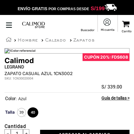
S/
199
ENVÍO GRATIS
POR COMPRAS DESDE
Hombre
Calzado
Zapatos
(*)Color referencial
CUPÓN 20%: FDS608
Calimod
LEGRAND
ZAPATO CASUAL AZUL 1CN3002
SKU
:
1CN30020004
S/
339
.
00
:
Azul
Talla
39
40
Cantidad
－
＋