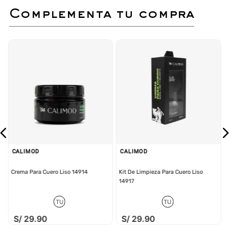
Al aplicarla con frecuencia,
complementa tu compra
mantendrás tus zapatos suaves,
con un brillo natural y protegidos del
desgaste diario.
Ideal para conservar la apariencia
original y alargar la vida útil de tu
calzado favorito.
Para un mejor acabado, aplicar la
crema para cuero de Calimod.
Lineas
LEGRAND
Este zapato de cordones Calimod combina la
elegancia de un zapato de vestir clásico con el
confort y la ligereza de una zapatilla moderna,
creando un estilo híbrido smart-casual perfecto
CALIMOD
CALIMOD
para la oficina o el fin de semana.
Crema Para Cuero Liso 14914
Kit De Limpieza Para Cuero Liso
14917
TU
TU
S/
29
.
90
S/
29
.
90