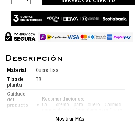
AGREGAR AL CARRITO
Material
Cuero Liso
Tipo de
TR
planta
Cuidado
Recomendaciones:
del
La crema para cuero Calimod,
producto
especialmente formulada para Cuero
Liso, Cuero Guante, Cuero Badana,
Mostrar Más
Cuero Mate y Cuero Napa.
Esta crema no solo limpia, sino que
también nutre profundamente el
material.