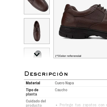
(*)Color referencial
Material
Cuero Napa
Tipo de
Caucho
planta
Cuidado del
Protege tus zapatos con n
producto