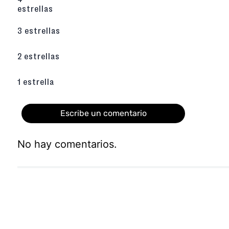
estrellas
3 estrellas
2 estrellas
1 estrella
Escribe un comentario
No hay comentarios.
Agregar comentario
Título
Califica el producto de 1 a 5 estrellas