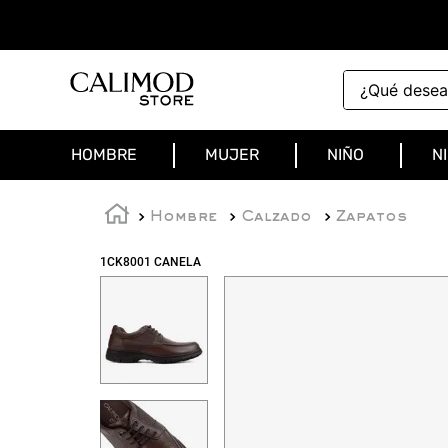
¿Qué deseas 
HOMBRE
MUJER
NIÑO
N
Hombre
Calzado
Zapatos
1CK8001 CANELA