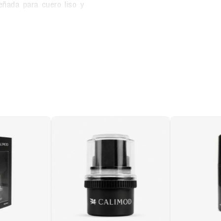
eñada para cuero liso y
o, humectado y ayuda a
tiempo.
ara prolongar la vida útil
calzados favoritos y
y forro
, elaborado en
ad y textura suave.
 aseguran durabilidad,
nza.
 que permite una pisada
pie durante jornadas
, que brinda excelente
erficies urbanas.
a peruana con amplia
uncional.
minar todo el día?
Sí,
ómica, es ideal para el