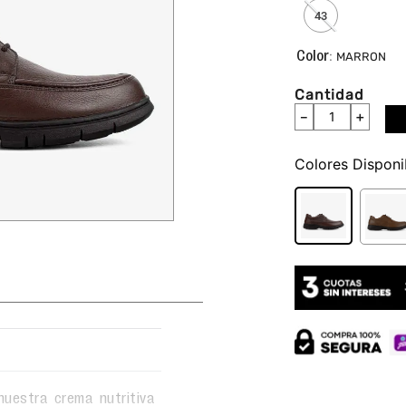
43
:
MARRON
Cantidad
－
＋
Colores
uestra crema nutritiva