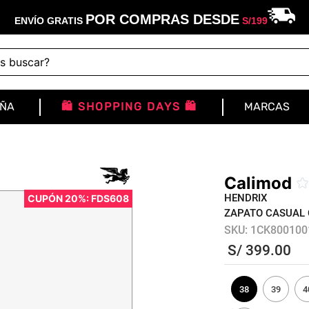
POR COMPRAS DESDE
ENVÍO GRATIS
S/
199
buscar?
IÑA
🛍️ SHOPPING DAYS 🛍️
MARCAS
Calimod
HENDRIX
CUPÓN 20%: FDS608
ZAPATO CASUAL 
SKU
:
1CK800100
S/
399
.
00
38
39
4