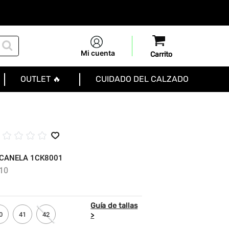
Mi cuenta
OUTLET 🔥
CUIDADO DEL CALZADO
☆
☆
☆
☆
☆
CANELA 1CK8001
10
0
41
42