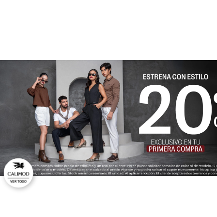
★
★
★
★
★
Tu nombre
Dirección de email
Escribe un comentario