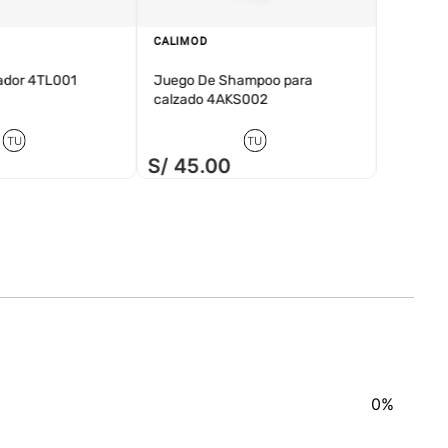
CALIMOD
ador 4TL001
Juego De Shampoo para
calzado 4AKS002
TU
TU
S/
45
.
00
S/
2
.
0
0%