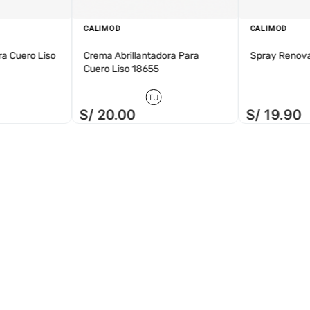
ros, pantalones beige,
CALIMOD
CALIMOD
asuales o polos básicos
ra Cuero Liso
Crema Abrillantadora Para
Spray Renov
 ideal para hombres que
Cuero Liso 18655
 sacrificar estilo.
rú, este zapato casual
TU
 una pisada natural y
S/
20
.
00
S/
19
.
90
gonómico se adapta a
ilidad y amortiguación.
, caminatas urbanas o
ia y funcionalidad con
a colección de zapatos