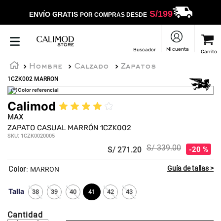
S/
199
ENVÍO GRATIS
POR COMPRAS DESDE
Hombre
Calzado
Zapatos
1CZK002 MARRON
(*)Color referencial
Calimod
★
★
★
★
☆
MAX
ZAPATO CASUAL MARRÓN 1CZK002
SKU
:
1CZK0020005
S/
339
.
00
S/
271
.
20
20 %
:
MARRON
Talla
38
39
40
41
42
43
Cantidad