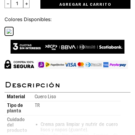
－
＋
AGREGAR AL CARRITO
Colores
Material
Cuero Liso
Tipo de
TR
planta
Cuidado
Crema para limpiar y nutrir de cuero
del
lisos y napas (guante).
producto