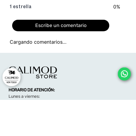
0%
1 estrella
Escribe un comentario
Cargando comentarios…
Agregar comentario
Título
HORARIO DE ATENCIÓN:
Califica el producto de 1 a 5 estrellas
Lunes a viernes:
★
★
★
★
★
09:00 - 12:00
14:00 - 17:00
Tu nombre
consultas@calimodstore.com
Atención al cliente: