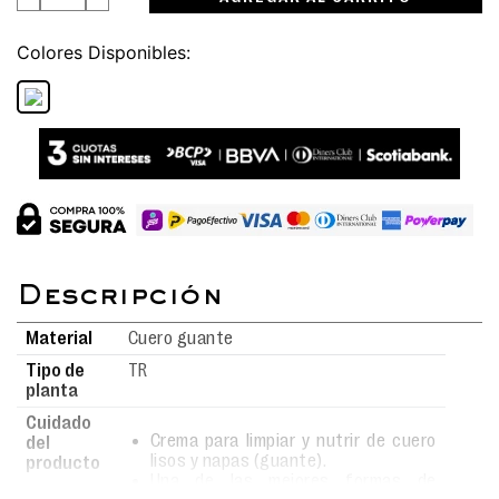
Colores
Material
Cuero guante
Tipo de
TR
planta
Cuidado
Crema para limpiar y nutrir de cuero
del
lisos y napas (guante).
producto
Una de las mejores formas de