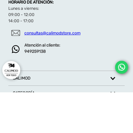
HORARIO DE ATENCIÓN:
moderno. Compleméntalo con una mochila de
cuero o cinturón trenzado para un look
Lunes a viernes:
equilibrado.
09:00 - 12:00
¿Para qué ocasiones es ideal?
Perfecto para
14:00 - 17:00
el día a día, salidas de fin de semana, reuniones
informales o escapadas fuera de la ciudad. Un
consultas@calimodstore.com
básico versátil que no puede faltar en el clóset
masculino.
Atención al cliente:
Descubre más modelos de zapatos casuales aquí
949259138
CALIMOD
CATEGORÍA
MARCAS
ATENCIÓN AL CLIENTE