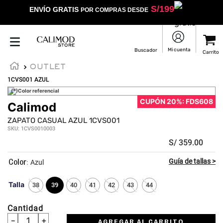
S/
199
ENVÍO GRATIS
POR COMPRAS DESDE
OUTLET
1CVS001 AZUL
(*)Color referencial
CUPÓN 20%: FDS608
Calimod
ZAPATO CASUAL AZUL 1CVS001
SKU
:
1CVS0010003
S/
359
.
00
:
Azul
Talla
38
39
40
41
42
43
44
Cantidad
－
＋
AGREGAR AL CARRITO