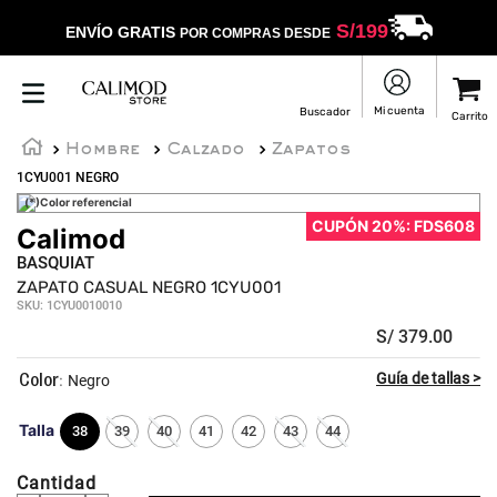
S/
199
ENVÍO GRATIS
POR COMPRAS DESDE
Hombre
Calzado
Zapatos
1CYU001 NEGRO
(*)Color referencial
CUPÓN 20%: FDS608
Calimod
BASQUIAT
ZAPATO CASUAL NEGRO 1CYU001
SKU
:
1CYU0010010
S/
379
.
00
:
Negro
Talla
38
39
40
41
42
43
44
Cantidad