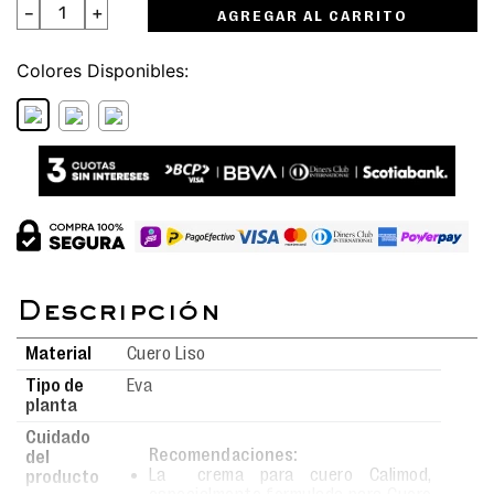
－
＋
AGREGAR AL CARRITO
Colores
Material
Cuero Liso
Tipo de
Eva
planta
Cuidado
Recomendaciones:
del
La crema para cuero Calimod,
producto