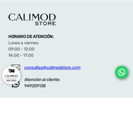
el día. Perfecto para quienes priorizan elegancia
relajada, movilidad y versatilidad, desde reuniones
informales hasta escapadas de fin de semana.
Descubre más modelos de zapatos casuales aquí
HORARIO DE ATENCIÓN:
Lunes a viernes:
09:00 - 12:00
14:00 - 17:00
consultas@calimodstore.com
Atención al cliente:
949259138
CALIMOD
CATEGORÍA