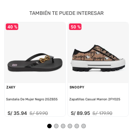
TAMBIÉN TE PUEDE INTERESAR
40 %
50 %
ZAXY
SNOOPY
Sandalia De Mujer Negro 2GZB35
Zapatillas Casual Marron 2FY025
S/
35
.
94
S/
89
.
95
S/
59
.
90
S/
179
.
90