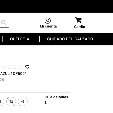
Mi cuenta
OUTLET 🔥
CUIDADO DEL CALZADO
☆
☆
☆
☆
☆
 AZUL 1CP5001
26
1
42
43