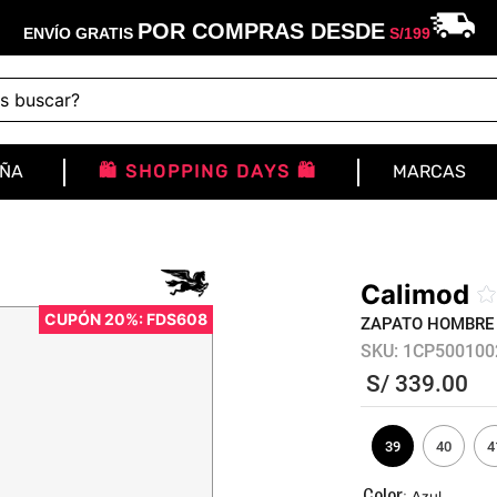
POR COMPRAS DESDE
ENVÍO GRATIS
S/
199
buscar?
IÑA
🛍️ SHOPPING DAYS 🛍️
MARCAS
Calimod
CUPÓN 20%: FDS608
ZAPATO HOMBRE
SKU
:
1CP500100
S/
339
.
00
39
40
4
:
Azul