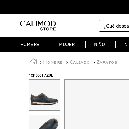
¿Qué deseas 
HOMBRE
MUJER
NIÑO
N
Hombre
Calzado
Zapatos
1CP5001 AZUL