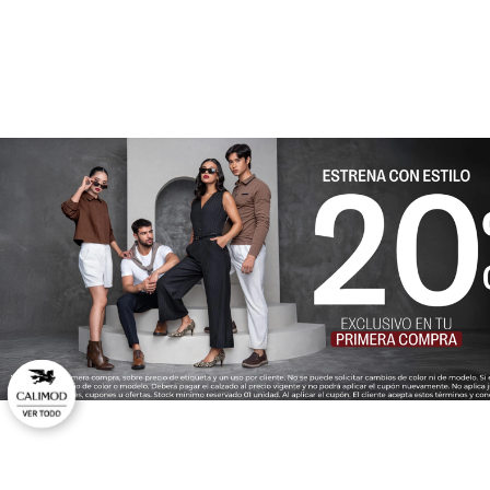
★
★
★
★
★
Tu nombre
Dirección de email
Escribe un comentario