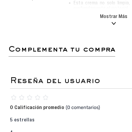
Esta crema no solo limpia,
profundamente el material.
Al aplicarla con frecuencia
Mostrar Más
suaves, con un brillo na
desgaste diario.
Ideal para conservar la aparie
vida útil de tu calzado favori
complementa tu compra
¡El equilibrio perfecto entre distinción, confort
para el día a día! Este
Zapato Casual para Cab
una pieza clave para el armario masculino mod
silueta versátil de alta gama, este modelo se
diferentes ocasiones, permitiéndote lucir i
reunión de negocios de estilo
smart casual
como
de semana.
Cuero Premium Pull Up Silken (1.5mm)
: C
☆
☆
☆
☆
☆
nota a simple vista. La capellada ha si
auténtico
cuero Pull Up Silken de 1.5 mm 
(0 comentarios)
0 Calificación promedio
noble que destaca por su suavidad, resisten
de color texturizado que adquiere personalid
5 estrellas
Interior de Badana Ultra Confort
: Máxim
para tus pies. El forro íntegramente elab
suave de ovino)
ofrece un tacto delicado y 