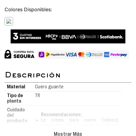
Colores
Material
Cuero guante
Tipo de
TR
planta
Cuidado
Recomendaciones:
del
La crema para cuero Calimod,
producto
especialmente formulada para Cuero
Liso, Cuero Guante, Cuero Badana,
Mostrar Más