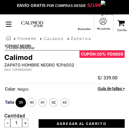
S/
199
ENVÍO GRATIS
POR COMPRAS DESDE
Hombre
Calzado
Zapatos
1CP6002 NEGRO
(*)Color referencial
CUPÓN 20%: FDS608
Calimod
ZAPATO HOMBRE NEGRO 1CP6002
SKU
:
1CP60020002
S/
339
.
00
:
Negro
Talla
39
40
41
42
43
Cantidad
－
＋
AGREGAR AL CARRITO