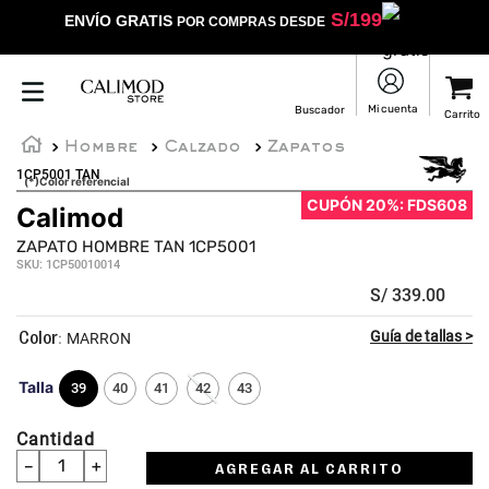
S/
199
ENVÍO GRATIS
POR COMPRAS DESDE
Hombre
Calzado
Zapatos
1CP5001 TAN
(*)Color referencial
CUPÓN 20%: FDS608
Calimod
ZAPATO HOMBRE TAN 1CP5001
SKU
:
1CP50010014
S/
339
.
00
:
MARRON
Talla
39
40
41
42
43
Cantidad
－
＋
AGREGAR AL CARRITO