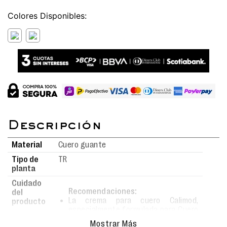
Colores
Material
Cuero guante
Tipo de
TR
planta
Cuidado
Recomendaciones:
del
La crema para cuero Calimod,
producto
especialmente formulada para Cuero
Liso, Cuero Guante, Cuero Badana,
Mostrar Más