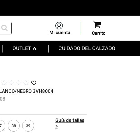
Mi cuenta
OUTLET 🔥
CUIDADO DEL CALZADO
☆
☆
☆
☆
☆
BLANCO/NEGRO 3VH8004
08
7
38
39