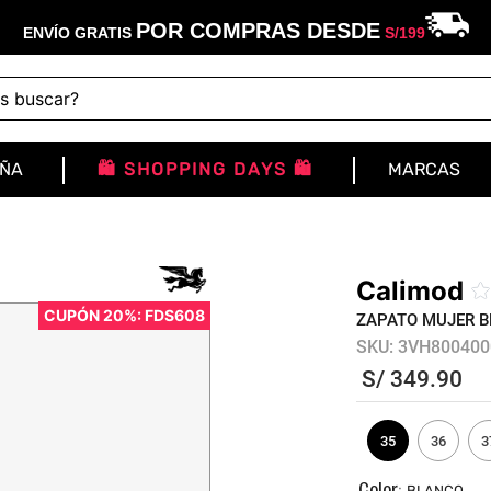
POR COMPRAS DESDE
ENVÍO GRATIS
S/
199
buscar?
IÑA
🛍️ SHOPPING DAYS 🛍️
MARCAS
Calimod
CUPÓN 20%: FDS608
ZAPATO MUJER 
SKU
:
3VH800400
S/
349
.
90
35
36
3
:
BLANCO