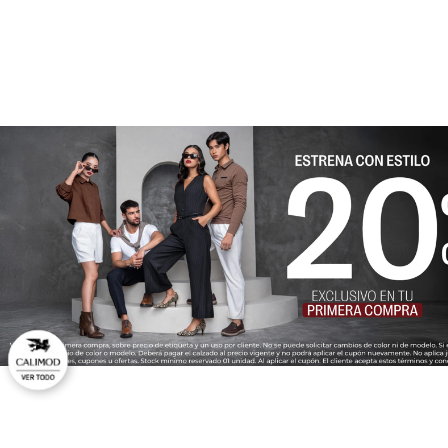
★
★
★
★
★
Tu nombre
Dirección de email
Escribe un comentario