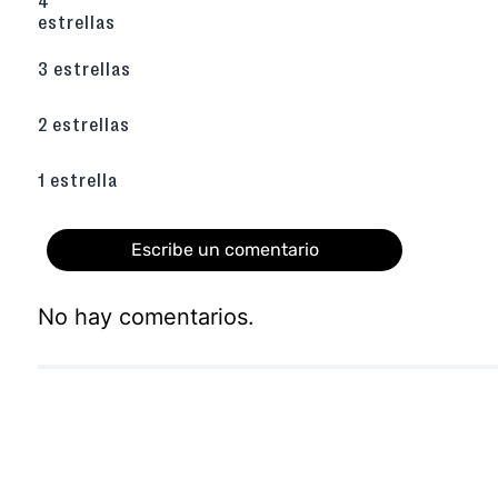
4
que optimiza la transpiración natural del p
estrellas
tipo de fricción molesta.
Plantilla de Látex Acolchada
: Amortigua
3 estrellas
paso. Incorpora una
plantilla de látex
ergon
impactos al caminar, reduciendo la fa
sensación de suavidad y descanso incompar
2 estrellas
uso continuo.
Suela Huella TR de Gran Tracción
: Est
Desarrollado sobre la planta
Huella TR (Gom
1 estrella
calzado combina una gran resistencia
flexibilidad necesaria para el entorno urban
óptimo en superficies lisas.
Escribe un comentario
Adquiérelos haciendo
haz click aquí
.
No hay comentarios.
Agregar comentario
Título
Califica el producto de 1 a 5 estrellas