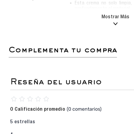
Esta crema no solo limpia,
profundamente el material.
Al aplicarla con frecuencia
Mostrar Más
suaves, con un brillo na
desgaste diario.
Ideal para conservar la aparie
vida útil de tu calzado favori
complementa tu compra
¡Una verdadera obra de arte hecha calzado para
costura y el diseño exclusivo! Este
Zapato de V
marca Calimod
en la combinación blanco y negr
de sofisticación vanguardista. Su audaz pro
convierte en la pieza declaración (
statement 
armario, ideal para transformar un atuendo
pasarela urbana con total elegancia.
Exclusivo Cuero Dálmata Pelo Largo
: El
☆
☆
☆
☆
☆
derrocha lujo. Su capellada ha sido confecc
cuero selecto con acabado Dálmata de pelo
(0 comentarios)
0 Calificación promedio
textura orgánica, suave y visualmente im
cada par sea único y sumamente sofisticado
5 estrellas
Interior Íntegro en Badana Premium
: Con
tus pies. Todo el forro interior está elab
suave de ovino)
, lo que garantiza una text