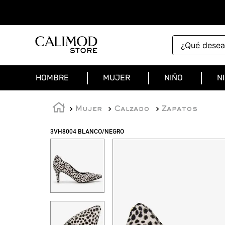
¿Qué deseas 
HOMBRE
MUJER
NIÑO
N
Mujer
Calzado
Zapatos
3VH8004 BLANCO/NEGRO