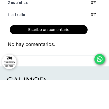
0%
2 estrellas
0%
1 estrella
Escribe un comentario
No hay comentarios.
Agregar comentario
Título
Califica el producto de 1 a 5 estrellas
★
★
★
★
★
HORARIO DE ATENCIÓN:
Tu nombre
Lunes a viernes:
09:00 - 12:00