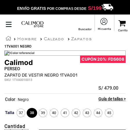
S/
199
ENVÍO GRATIS
POR COMPRAS DESDE
Hombre
Calzado
Zapatos
1TVA001 NEGRO
(*)Color referencial
CUPÓN 20%: FDS608
Calimod
☆
☆
☆
☆
☆
PERSEO
ZAPATO DE VESTIR NEGRO 1TVA001
SKU
:
1TVA0010013
S/
479
.
00
:
Negro
Talla
37
38
39
40
41
42
43
44
45
Cantidad