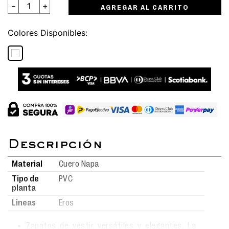
－
＋
AGREGAR AL CARRITO
Colores
Material
Cuero Napa
Tipo de
PVC
planta
Lineas
Eros
Zapatos de vestir versátiles y elegantes. La