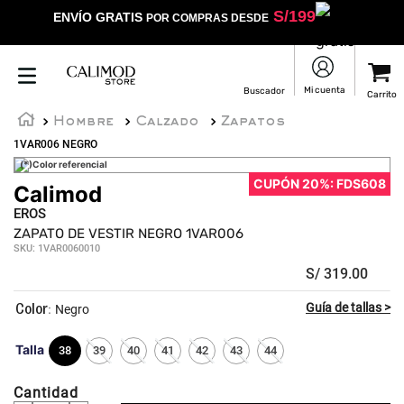
S/
199
ENVÍO GRATIS
POR COMPRAS DESDE
Hombre
Calzado
Zapatos
1VAR006 NEGRO
(*)Color referencial
CUPÓN 20%: FDS608
Calimod
★
★
★
★
★
EROS
ZAPATO DE VESTIR NEGRO 1VAR006
SKU
:
1VAR0060010
S/
319
.
00
:
Negro
Talla
38
39
40
41
42
43
44
Cantidad