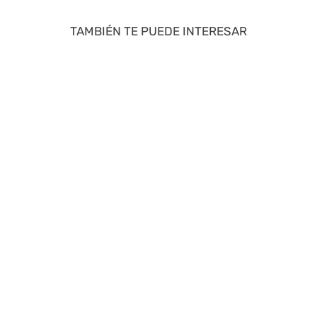
TAMBIÉN TE PUEDE INTERESAR
40 %
50 %
ZAXY
SNOOPY
Sandalia De Mujer Negro
Zapatillas Casual Marron
2GZB35
2FY025
S/
35
.
94
S/
89
.
95
S/
59
.
90
S/
179
.
90