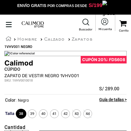
S/
199
ENVÍO GRATIS
POR COMPRAS DESDE
Hombre
Calzado
Zapatos
1VHV001 NEGRO
(*)Color referencial
CUPÓN 20%: FDS608
Calimod
★
★
★
★
★
CÚPIDO
ZAPATO DE VESTIR NEGRO 1VHV001
SKU
:
1VHV0010018
S/
289
.
00
:
Negro
Talla
38
39
40
41
42
43
44
Cantidad