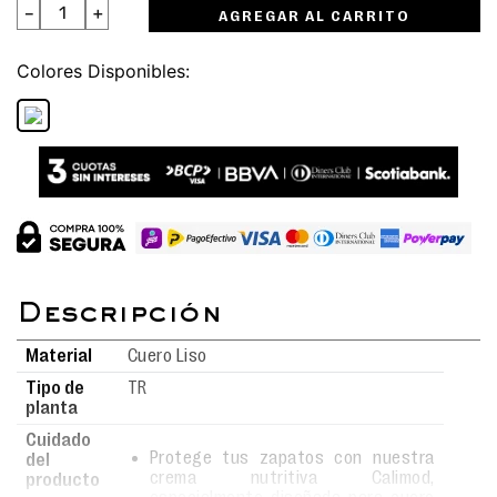
－
＋
AGREGAR AL CARRITO
Colores
Material
Cuero Liso
Tipo de
TR
planta
Cuidado
Protege tus zapatos con nuestra
del
crema nutritiva Calimod,
producto