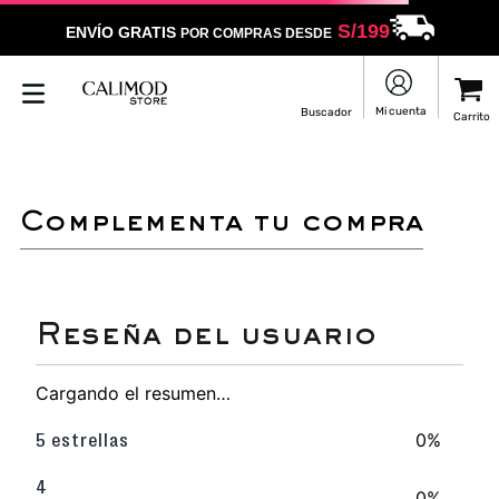
S/
199
ENVÍO GRATIS
POR COMPRAS DESDE
LO SENTIMOS
NO ENCONTRAMOS RESULTADOS QUE COINCIDAN CON
TU BÚSQUEDA
Puedes revisar la ortografía
Utilizar un término más general
Darle un vistazo a estos productos
que pueden interesarte