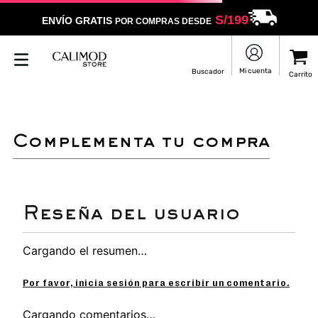
S/
199
ENVÍO GRATIS
POR COMPRAS DESDE
LO SENTIMOS
NO ENCONTRAMOS RESULTADOS QUE COINCIDAN CON
TU BÚSQUEDA
Puedes revisar la ortografía
Utilizar un término más general
Darle un vistazo a estos productos
que pueden interesarte