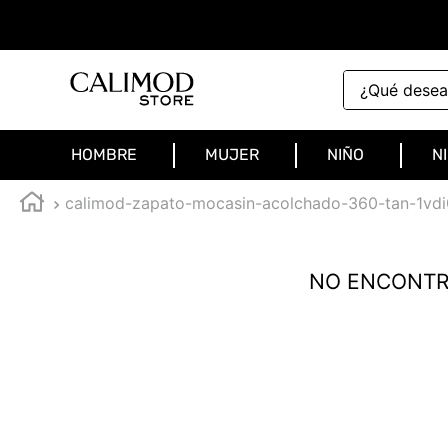
¿Qué deseas 
HOMBRE
MUJER
NIÑO
N
calimod-zapato-mocasin-acolchado-360-tan-1vd
NO ENCONTR