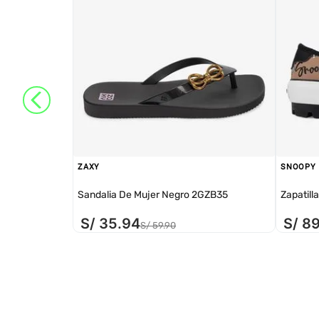
ZAXY
SNOOPY
Sandalia De Mujer Negro 2GZB35
Zapatill
S/
35
.
94
S/
8
S/
59
.
90