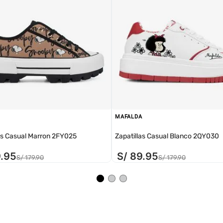
MAFALDA
as Casual Marron 2FY025
Zapatillas Casual Blanco 2QY030
9
.
95
S/
89
.
95
S/
179
.
90
S/
179
.
90