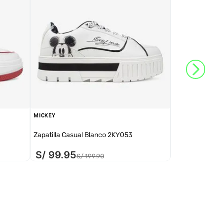
MICKEY
Zapatilla Casual Blanco 2KY053
S/
99
.
95
S/
199
.
90