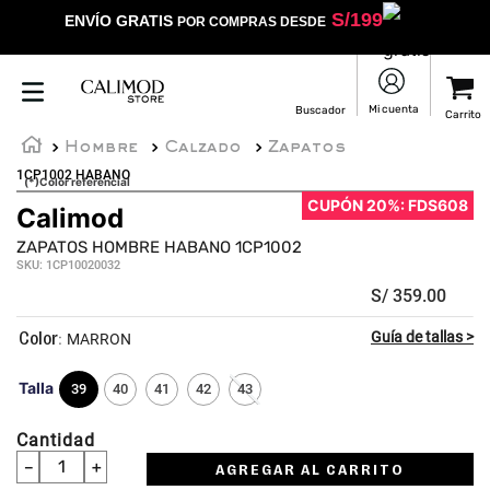
S/
199
ENVÍO GRATIS
POR COMPRAS DESDE
Hombre
Calzado
Zapatos
1CP1002 HABANO
(*)Color referencial
CUPÓN 20%: FDS608
Calimod
ZAPATOS HOMBRE HABANO 1CP1002
SKU
:
1CP10020032
S/
359
.
00
:
MARRON
Talla
39
40
41
42
43
Cantidad
－
＋
AGREGAR AL CARRITO