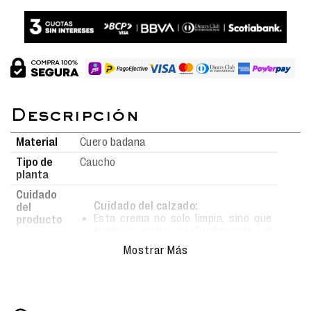
Material
Cuero badana
Tipo de
Caucho
planta
Cuidado
Cuidado del calzado:
del
Esta crema no solo limpia, sino que
producto
también nutre profundamente el
material.
Mostrar Más
Al aplicarla con frecuencia,
mantendrás tus zapatos suaves,
con un brillo natural y protegidos del
desgaste diario.
Ideal para conservar la apariencia