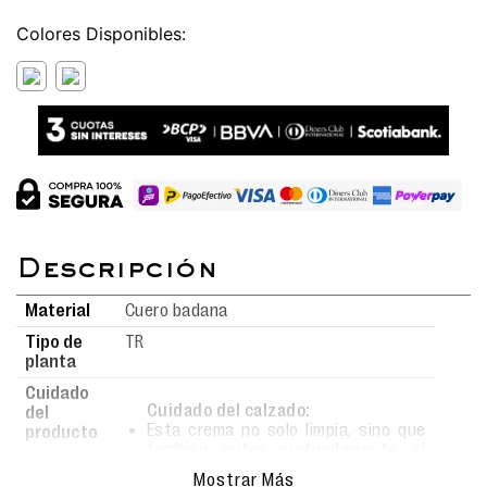
Colores
Material
Cuero badana
Tipo de
TR
planta
Cuidado
Cuidado del calzado:
del
Esta crema no solo limpia, sino que
producto
también nutre profundamente el
material.
Mostrar Más