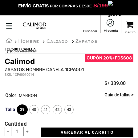
S/
199
ENVÍO GRATIS
POR COMPRAS DESDE
Hombre
Calzado
Zapatos
1CP6001 CANELA
(*)Color referencial
CUPÓN 20%: FDS608
Calimod
ZAPATOS HOMBRE CANELA 1CP6001
SKU
:
1CP60010014
S/
339
.
00
:
MARRON
Talla
39
40
41
42
43
Cantidad
－
＋
AGREGAR AL CARRITO