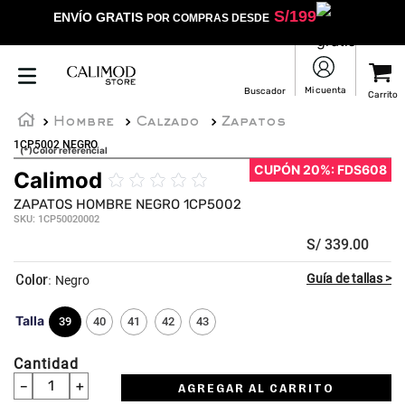
S/
199
ENVÍO GRATIS
POR COMPRAS DESDE
Hombre
Calzado
Zapatos
1CP5002 NEGRO
(*)Color referencial
CUPÓN 20%: FDS608
Calimod
☆
☆
☆
☆
☆
ZAPATOS HOMBRE NEGRO 1CP5002
SKU
:
1CP50020002
S/
339
.
00
:
Negro
Talla
39
40
41
42
43
Cantidad
－
＋
AGREGAR AL CARRITO