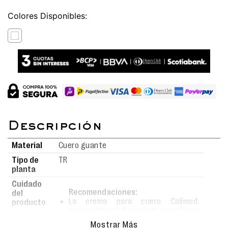
Colores
Material
Cuero guante
Tipo de
TR
planta
Cuidado
Recomendaciones:
del
La crema para cuero Calimod,
producto
especialmente formulada para Cuero
Liso, Cuero Guante, Cuero Badana,
Mostrar Más