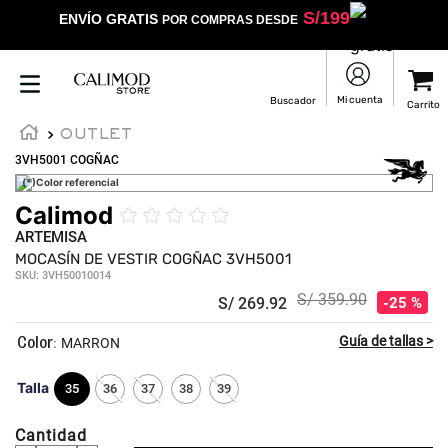
S/
199
ENVÍO GRATIS
POR COMPRAS DESDE
OUTLET
3VH5001 COGÑAC
(*)Color referencial
Calimod
☆
☆
☆
☆
☆
ARTEMISA
MOCASÍN DE VESTIR COGÑAC 3VH5001
SKU
:
3VH50010014
S/
359
.
90
S/
269
.
92
25 %
:
MARRON
Talla
35
36
37
38
39
Cantidad