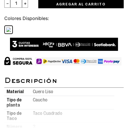
－
＋
AGREGAR AL CARRITO
Colores
Material
Cuero Liso
Tipo de
Caucho
planta
Tipo de
Taco Cuadrado
Taco
Número
3