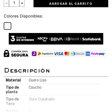
－
＋
AGREGAR AL CARRITO
Colores
Material
Cuero Liso
Tipo de
Caucho
planta
Tipo de
Taco Cuadrado
Taco
Número
3