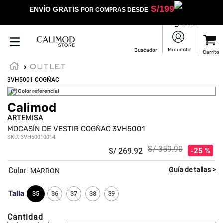
S/
199
ENVÍO GRATIS
POR COMPRAS DESDE
OUTLET
3VH5001 COGÑAC
(*)Color referencial
Calimod
ARTEMISA
MOCASÍN DE VESTIR COGÑAC 3VH5001
SKU
:
3VH50010014
S/
359
.
90
S/
269
.
92
25 %
:
MARRON
Talla
35
36
37
38
39
Cantidad