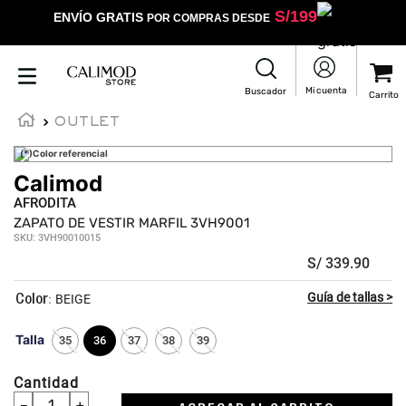
S/
199
ENVÍO GRATIS
POR COMPRAS DESDE
OUTLET
(*)Color referencial
Calimod
☆
☆
☆
☆
☆
AFRODITA
ZAPATO DE VESTIR MARFIL 3VH9001
SKU
:
3VH90010015
S/
339
.
90
:
BEIGE
Talla
35
36
37
38
39
Cantidad
－
＋