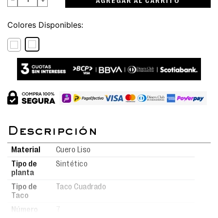
AGREGAR AL CARRITO
Colores
Material
Cuero Liso
Tipo de
Sintético
planta
Tipo de
Taco Cuadrado
Taco
Número
7