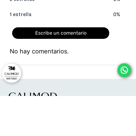
0%
1 estrella
Escribe un comentario
No hay comentarios.
Agregar comentario
Título
Califica el producto de 1 a 5 estrellas
★
★
★
★
★
HORARIO DE ATENCIÓN:
Tu nombre
Lunes a viernes:
09:00 - 12:00
14:00 - 17:00