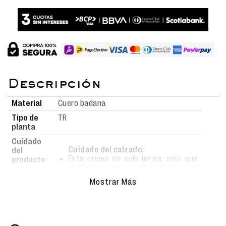
Material
Cuero badana
Tipo de
TR
planta
Cuidado
Cuidado del calzado:
del
Esta crema no solo limpia, sino que
producto
también nutre profundamente el
material.
Mostrar Más
Al aplicarla con frecuencia,
mantendrás tus zapatos suaves,
con un brillo natural y protegidos del
desgaste diario.
Ideal para conservar la apariencia