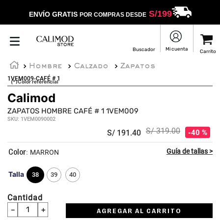
S/
199
ENVÍO GRATIS
POR COMPRAS DESDE
Hombre
Calzado
Zapatos
1VEM009-CAFÉ # 1
(*)Color referencial
Calimod
ZAPATOS HOMBRE CAFÉ # 1 1VEM009
SKU
:
1VEM0090002
S/
319
.
00
S/
191
.
40
40 %
:
MARRON
Talla
38
39
40
Cantidad
－
＋
AGREGAR AL CARRITO