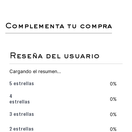
con un brillo natural y protegidos del
desgaste diario.
Ideal para conservar la apariencia
original y alargar la vida útil de tu
calzado favorito.
complementa tu compra
Cuero badana
Cargando el resumen…
0%
5 estrellas
4
0%
estrellas
0%
3 estrellas
0%
2 estrellas