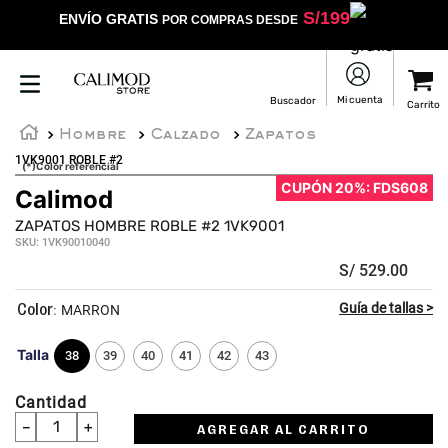
S/
199
ENVÍO GRATIS
POR COMPRAS DESDE
Hombre
Calzado
Zapatos
1VK9001 ROBLE #2
(*)Color referencial
CUPÓN 20%: FDS608
Calimod
☆
☆
☆
☆
☆
ZAPATOS HOMBRE ROBLE #2 1VK9001
SKU
:
1VK90010040
S/
529
.
00
:
MARRON
Talla
38
39
40
41
42
43
Cantidad
－
＋
AGREGAR AL CARRITO