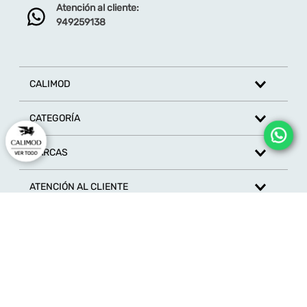
Atención al cliente:
Dirección de email
949259138
Escribe un comentario
CALIMOD
CATEGORÍA
MARCAS
ENVIAR COMENTARIO
ATENCIÓN AL CLIENTE
SÍGUENOS EN REDES SOCIALES