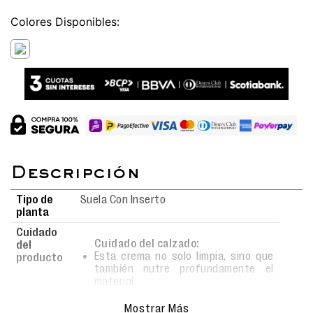
Colores
Tipo de
Suela Con Inserto
planta
Cuidado
Cuidado del calzado:
del
Esta crema no solo limpia, sino que
producto
también nutre profundamente el
material.
Al aplicarla con frecuencia,
mantendrás tus zapatos suaves,
Mostrar Más