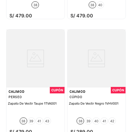
38
38
40
S/
479
.
00
S/
479
.
00
CALIMOD
CALIMOD
PERSEO
CÚPIDO
Zapato De Vestir Taupe 1TVA001
Zapato De Vestir Negro 1VHV001
38
39
41
43
38
39
40
41
42
S/
479
.
00
S/
289
.
00