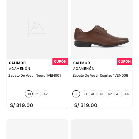
CALIMOD
CALIMOD
AGAMENÓN
AGAMENÓN
Zapato De Vestir Negro 1VEM001
Zapato De Vestir Cogñac 1VEM008
38
39
42
38
39
40
41
42
43
44
S/
319
.
00
S/
319
.
00