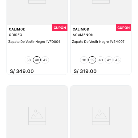
CALIMOD
CALIMOD
ODISEO
AGAMENÓN
Zapato De Vestir Negro 1VFD004
Zapato De Vestir Negro 1VEM007
38
40
42
38
39
40
42
43
S/
349
.
00
S/
319
.
00