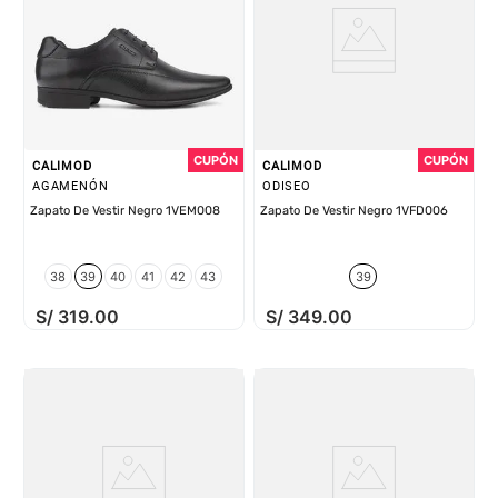
CALIMOD
CALIMOD
AGAMENÓN
ODISEO
Zapato De Vestir Negro 1VEM008
Zapato De Vestir Negro 1VFD006
38
39
40
41
42
43
39
S/
319
.
00
S/
349
.
00