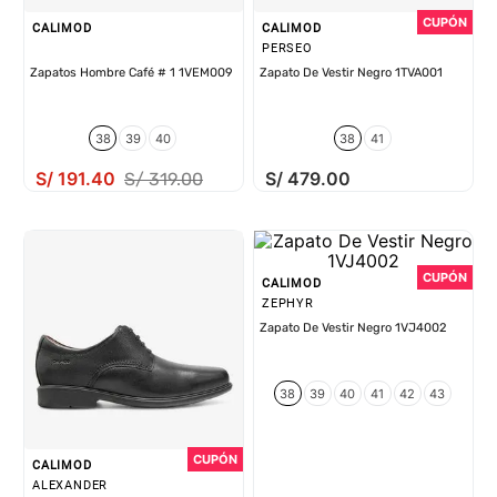
CALIMOD
CALIMOD
PERSEO
Zapatos Hombre Café # 1 1VEM009
Zapato De Vestir Negro 1TVA001
38
39
40
38
41
S/
191
.
40
S/
479
.
00
S/
319
.
00
CALIMOD
ZEPHYR
Zapato De Vestir Negro 1VJ4002
38
39
40
41
42
43
CALIMOD
ALEXANDER