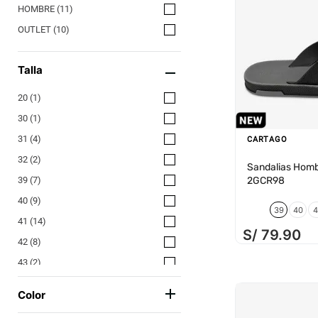
HOMBRE
(
11
)
OUTLET
(
10
)
Talla
20
(
1
)
30
(
1
)
31
(
4
)
CARTAGO
32
(
2
)
Sandalias Homb
2GCR98
39
(
7
)
40
(
9
)
39
40
4
41
(
14
)
S/
79
.
90
42
(
8
)
43
(
2
)
Color