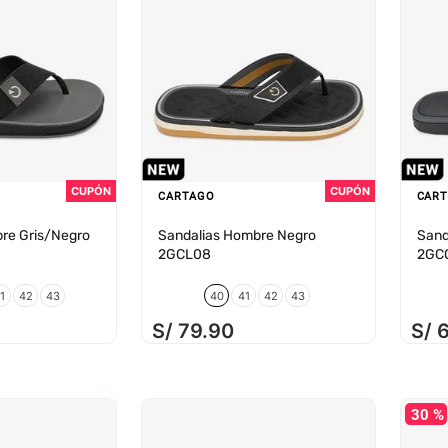
CARTAGO
CAR
re Gris/Negro
Sandalias Hombre Negro
Sand
2GCL08
2GC
1
42
43
40
41
42
43
S/
79
.
90
S/
30 %