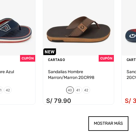
CARTAGO
CAR
re Azul
Sandalias Hombre
Sand
Marron/Marron 2GCR98
2GC
1
42
40
41
42
S/
79
.
90
S/
MOSTRAR MÁS