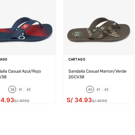
TAGO
CARTAGO
alia Casual Azul/Rojo
Sandalia Casual Marron/Verde
V38
2GCV38
39
41
42
40
41
42
34
.
93
S/
34
.
93
S/
49
.
90
S/
49
.
90