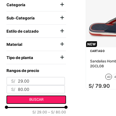
AZUL
(
4
)
Categoría
BEIGE
(
2
)
CALZADO
(
11
)
GRIS
(
4
)
Sub-Categoría
MARRON
(
7
)
SANDALIAS
(
11
)
Estilo de calzado
NEGRO
(
3
)
ROJO
(
1
)
CASUAL
(
4
)
Material
FLATS
(
3
)
CARTAGO
SINTÉTICO
(
13
)
FLIP FLOP
(
10
)
Tipo de planta
Sandalias Homb
SINTÉTICO PVC
(
8
)
SLIDER
(
4
)
2GCL08
PVC
(
1
)
Rangos de precio
SINTÉTICO
(
19
)
40
4
S/
S/
79
.
90
S/
BUSCAR
S/ 29.00
–
S/ 80.00