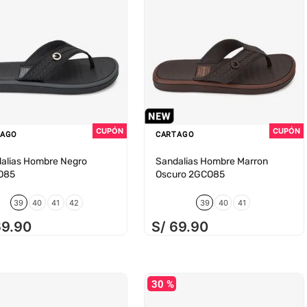
TAGO
CARTAGO
alias Hombre Negro
Sandalias Hombre Marron
O85
Oscuro 2GCO85
39
40
41
42
39
40
41
69
.
90
S/
69
.
90
30 %